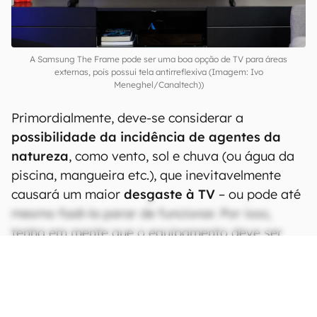
A Samsung The Frame pode ser uma boa opção de TV para áreas
externas, pois possui tela antirreflexiva (Imagem: Ivo
Meneghel/Canaltech))
Primordialmente, deve-se considerar a
possibilidade da incidência de agentes da
natureza
, como vento, sol e chuva (ou água da
piscina, mangueira etc.), que inevitavelmente
causará um maior
desgaste à TV
– ou pode até
mesmo fazê-la parar de funcionar. Por isso,
tenha em mente que o equipamento deve ser
instalado em um local com
certo grau de
proteção
.
CONTINUA APÓS A PUBLICIDADE