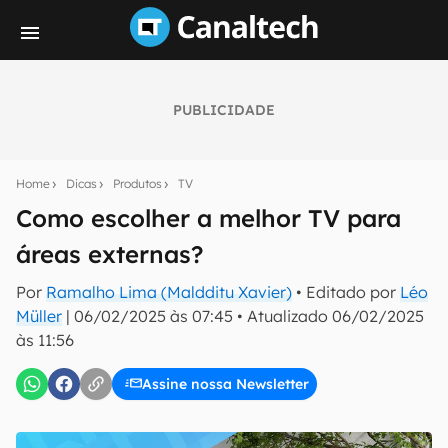
PUBLICIDADE
Seu resumo inteligente do mundo tech!
Assine a newsletter do Canaltech e receba
Home
Dicas
Produtos
TV
notícias e reviews sobre tecnologia em primeira
mão.
Como escolher a melhor TV para
áreas externas?
E-mail
Por
Ramalho Lima (Maldditu Xavier)
• Editado por
Léo
Müller
|
06/02/2025 às 07:45
•
Atualizado
06/02/2025
às 11:56
inscreva-se
Assine nossa Newsletter
Confirmo que li, aceito e concordo com os
Termos de
Uso e Política de Privacidade do Canaltech.