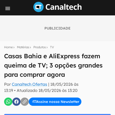
PUBLICIDADE
Seu resumo inteligente do mundo tech!
Assine a newsletter do Canaltech e receba
Home
Matérias
Produtos
TV
notícias e reviews sobre tecnologia em primeira
mão.
Casas Bahia e AliExpress fazem
queima de TV; 3 opções grandes
E-mail
para comprar agora
Por
Canaltech Ofertas
|
18/05/2026 às
inscreva-se
13:19
•
Atualizado
18/05/2026 às 13:20
Assine nossa Newsletter
Confirmo que li, aceito e concordo com os
Termos de
Uso e Política de Privacidade do Canaltech.