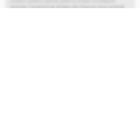
comprar o produto sugerido, podemos receber uma pequena
comissão. O programa de afiliados não influencia nosso conteúdo
editorial, que tem as liberdades de imprensa e de opinião garantidas.