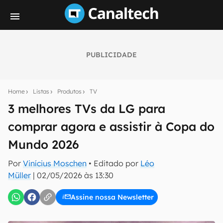
PUBLICIDADE
Seu resumo inteligente do mundo tech!
Assine a newsletter do Canaltech e receba
Home
Listas
Produtos
TV
notícias e reviews sobre tecnologia em primeira
mão.
3 melhores TVs da LG para
comprar agora e assistir à Copa do
E-mail
Mundo 2026
Por
Vinícius Moschen
• Editado por
Léo
inscreva-se
Müller
|
02/05/2026 às 13:30
Assine nossa Newsletter
Confirmo que li, aceito e concordo com os
Termos de
Uso e Política de Privacidade do Canaltech.