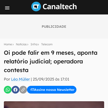
PUBLICIDADE
Seu resumo inteligente do mundo tech!
Assine a newsletter do Canaltech e receba
Home
Notícias
Infra
Telecom
notícias e reviews sobre tecnologia em primeira
mão.
Oi pode falir em 9 meses, aponta
relatório judicial; operadora
E-mail
contesta
Por
Léo Müller
|
25/09/2025 às 17:01
inscreva-se
Assine nossa Newsletter
Confirmo que li, aceito e concordo com os
Termos de
Uso e Política de Privacidade do Canaltech.