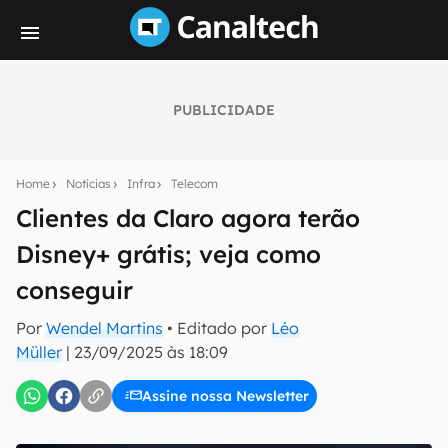
PUBLICIDADE
Seu resumo inteligente do mundo tech!
Assine a newsletter do Canaltech e receba
Home
Notícias
Infra
Telecom
notícias e reviews sobre tecnologia em primeira
mão.
Clientes da Claro agora terão
Disney+ grátis; veja como
E-mail
conseguir
Por
Wendel Martins
• Editado por
Léo
inscreva-se
Müller
|
23/09/2025 às 18:09
Assine nossa Newsletter
Confirmo que li, aceito e concordo com os
Termos de
Uso e Política de Privacidade do Canaltech.