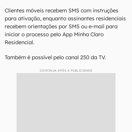
serviços disponíveis;
Passo 4: Toque em "Ativar" ao lado do
Disney+;
Passo 5: Confirme seus dados cadastrais
quando solicitado;
Passo 6: Acesse diretamente o aplicativo
Disney+ e comece a assistir.
Clientes móveis recebem SMS com instruções
para ativação, enquanto assinantes residenciais
recebem orientações por SMS ou e-mail para
iniciar o processo pelo App Minha Claro
Residencial.
Também é possível pelo canal 250 da TV.