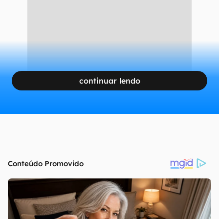
Troca de medidores comuns por modelos inteligentes tem gerado
polêmica entre consumidores paranaense, que reportaram aumentos
repentinos na conta de luz (Imagem: divulgação/Copel)
Esse modelo traz ganhos operacionais
importantes. A Copel estima que cada
deslocamento de equipe para realizar corte ou
religação custa, em média,
cerca de R$ 80
–
valor que pode ser economizado com a
automação.
CONTINUA APÓS A PUBLICIDADE