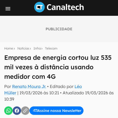
PUBLICIDADE
Seu resumo inteligente do mundo tech!
Assine a newsletter do Canaltech e receba
Home
Notícias
Infra
Telecom
notícias e reviews sobre tecnologia em primeira
mão.
Empresa de energia cortou luz 535
mil vezes à distância usando
E-mail
medidor com 4G
Por
Renato Moura Jr.
• Editado por
Léo
inscreva-se
Müller
|
19/03/2026 às 10:21
•
Atualizado
19/03/2026 às
10:39
Confirmo que li, aceito e concordo com os
Termos de
Uso e Política de Privacidade do Canaltech.
Assine nossa Newsletter