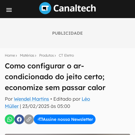
PUBLICIDADE
Seu resumo inteligente do mundo tech!
Assine a newsletter do Canaltech e receba
Home
Matérias
Produtos
CT Eletro
notícias e reviews sobre tecnologia em primeira
mão.
Como configurar o ar-
condicionado do jeito certo;
E-mail
economize sem passar calor
Por
Wendel Martins
• Editado por
Léo
inscreva-se
Müller
|
23/02/2025 às 05:00
Assine nossa Newsletter
Confirmo que li, aceito e concordo com os
Termos de
Uso e Política de Privacidade do Canaltech.