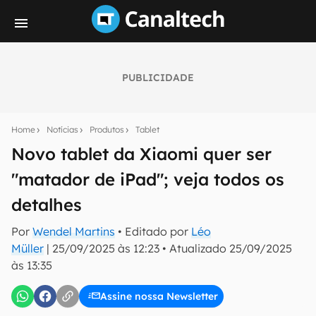
PUBLICIDADE
Seu resumo inteligente do mundo tech!
Assine a newsletter do Canaltech e receba
Home
Notícias
Produtos
Tablet
notícias e reviews sobre tecnologia em primeira
mão.
Novo tablet da Xiaomi quer ser
"matador de iPad"; veja todos os
E-mail
detalhes
Por
Wendel Martins
• Editado por
Léo
inscreva-se
Müller
|
25/09/2025 às 12:23
•
Atualizado
25/09/2025
às 13:35
Confirmo que li, aceito e concordo com os
Termos de
Uso e Política de Privacidade do Canaltech.
Assine nossa Newsletter