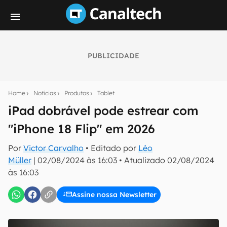
PUBLICIDADE
Seu resumo inteligente do mundo tech!
Assine a newsletter do Canaltech e receba
Home
Notícias
Produtos
Tablet
notícias e reviews sobre tecnologia em primeira
mão.
iPad dobrável pode estrear com
"iPhone 18 Flip" em 2026
E-mail
Por
Victor Carvalho
• Editado por
Léo
Müller
|
02/08/2024 às 16:03
•
Atualizado
02/08/2024
às 16:03
inscreva-se
Assine nossa Newsletter
Confirmo que li, aceito e concordo com os
Termos de
Uso e Política de Privacidade do Canaltech.