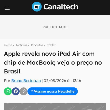
PUBLICIDADE
Seu resumo inteligente do mundo tech!
Assine a newsletter do Canaltech e receba
Home
Notícias
Produtos
Tablet
notícias e reviews sobre tecnologia em primeira
mão.
Apple revela novo iPad Air com
chip de MacBook; veja o preço no
E-mail
Brasil
Por
Bruno Bertonzin
|
02/03/2026 às 13:16
inscreva-se
Assine nossa Newsletter
Confirmo que li, aceito e concordo com os
Termos de
Uso e Política de Privacidade do Canaltech.