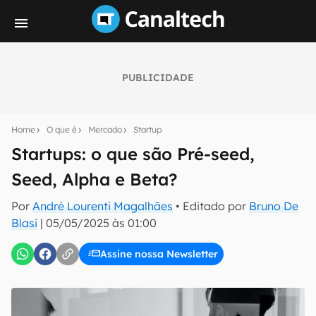
PUBLICIDADE
Seu resumo inteligente do mundo tech!
Assine a newsletter do Canaltech e receba
Home
O que é
Mercado
Startup
notícias e reviews sobre tecnologia em primeira
mão.
Startups: o que são Pré-seed,
Seed, Alpha e Beta?
E-mail
Por
André Lourenti Magalhães
• Editado por
Bruno De
Blasi
|
05/05/2025 às 01:00
inscreva-se
Assine nossa Newsletter
Confirmo que li, aceito e concordo com os
Termos de
Uso e Política de Privacidade do Canaltech.