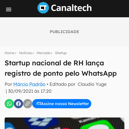
PUBLICIDADE
Seu resumo inteligente do mundo tech!
Assine a newsletter do Canaltech e receba
Home
Notícias
Mercado
Startup
notícias e reviews sobre tecnologia em primeira
mão.
Startup nacional de RH lança
registro de ponto pelo WhatsApp
E-mail
Por
Márcio Padrão
• Editado por
Claudio Yuge
|
30/09/2021 às 17:20
inscreva-se
Assine nossa Newsletter
Confirmo que li, aceito e concordo com os
Termos de
Uso e Política de Privacidade do Canaltech.