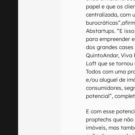
papel e que os cli
centralizada, com 
burocráticas”,afir
Abstartups. “E iss
para empreender e 
dos grandes cases
QuintoAndar, Viva
Loft que se tornou
Todos com uma prop
e/ou aluguel de im
consumidores, seg
potencial”, complet
E com esse potenci
proptechs que não
imóveis, mas tamb