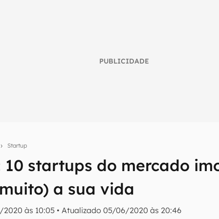
PUBLICIDADE
Startup
 10 startups do mercado imo
umo inteligente do mundo tech!
(muito) a sua vida
tter do Canaltech e receba notícias e reviews sobre tecnologia 
/2020 às 10:05
•
Atualizado
05/06/2020 às 20:46