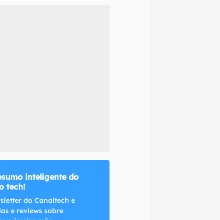
naltech.
esumo inteligente do
 tech!
sletter do Canaltech e
ias e reviews sobre