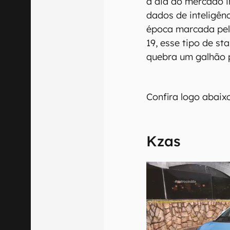
a dia do mercado i
dados de inteligên
época marcada pel
19, esse tipo de st
quebra um galhão p
Confira logo abaix
Kzas