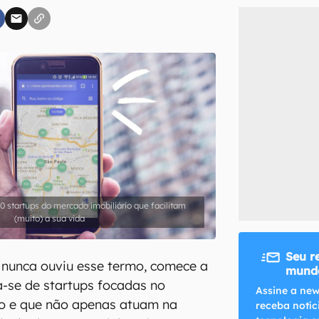
inscreva-se
li, aceito e concordo com os
Termos de Uso e Política de Privacidade do Ca
10 startups do mercado imobiliário que facilitam
(muito) a sua vida
Seu r
 nunca ouviu esse termo, comece a
mundo
a-se de startups focadas no
Assine a new
io e que não apenas atuam na
receba notíc