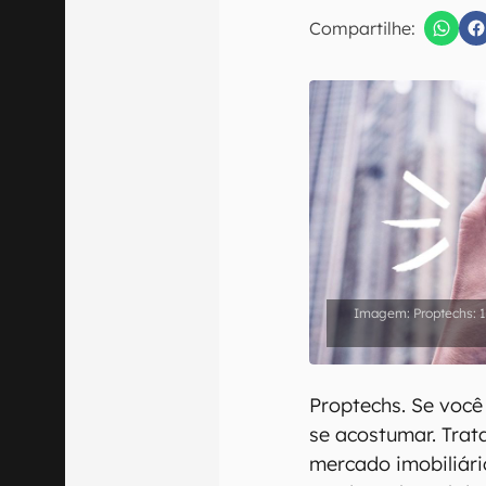
E-mail
Compartilhe:
Confirmo que 
Proptechs: 
Proptechs. Se você
se acostumar. Trat
mercado imobiliár