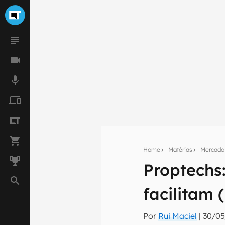
Home
Matérias
Mercado
Proptechs:
Seu res
facilitam 
Assine a newsle
mão.
Por
Rui Maciel
|
30/05