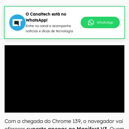
O Canaltech está no
WhatsApp!
WhatsApp
Entre no canal e acompanhe
notícias e dicas de tecnologia
00:00
/
04:51
Com a chegada do Chrome 139, o navegador vai
oferecer
suporte apenas ao Manifest V3
. Quem