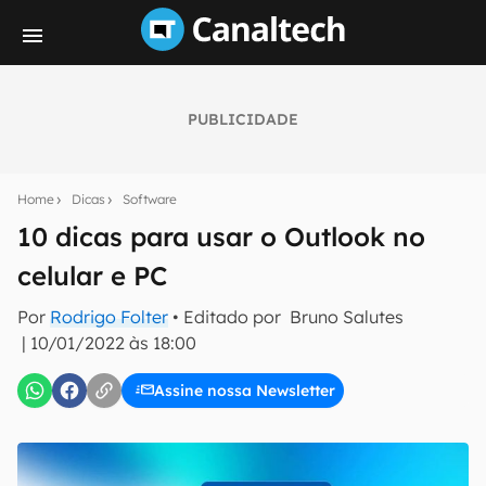
PUBLICIDADE
Seu resumo inteligente do mundo tech!
Assine a newsletter do Canaltech e receba
Home
Dicas
Software
notícias e reviews sobre tecnologia em primeira
mão.
10 dicas para usar o Outlook no
celular e PC
E-mail
Por
Rodrigo Folter
• Editado por
Bruno Salutes
|
10/01/2022 às 18:00
inscreva-se
Assine nossa Newsletter
Confirmo que li, aceito e concordo com os
Termos de
Uso e Política de Privacidade do Canaltech.