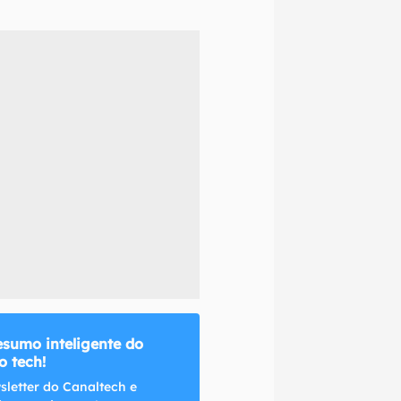
naltech.
esumo inteligente do
 tech!
sletter do Canaltech e