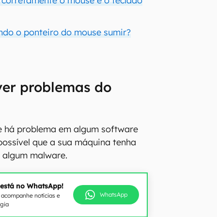
 corretamente o mouse e o teclado
ndo o ponteiro do mouse sumir?
ver problemas do
se há problema em algum software
possível que a sua máquina tenha
m algum malware.
 está no WhatsApp!
WhatsApp
e acompanhe notícias e
ogia