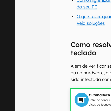
Como higienizar
do seu PC
O que fazer qua
Veja soluções
Como resol
teclado
Além de verificar 
ou no hardware, é 
sido infectada co
O Canaltech
Entre no canal 
dicas de tecnol