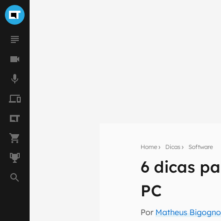
Home
Dicas
Software
6 dicas p
Seu res
PC
Assine a newsle
mão.
Por
Matheus Bigogno