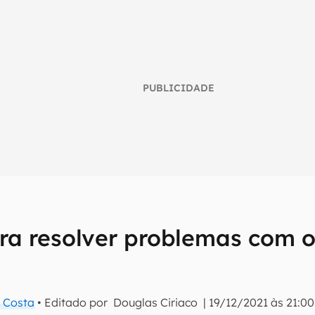
PUBLICIDADE
ara resolver problemas com o
umo inteligente do mundo tech!
tter do Canaltech e receba notícias e reviews sobre tecnologia 
 Costa
• Editado por
Douglas Ciriaco
|
19/12/2021 às 21:00