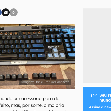
inscreva-se
li, aceito e concordo com os
Termos de Uso e Política de Privacidade do Ca
Daniel Trefilio/Canaltech
Seu r
quando um acessório para de
mundo
eito, mas, por sorte, a maioria
Assine a new