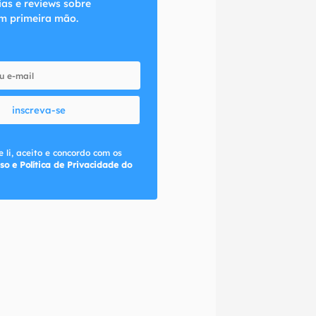
ias e reviews sobre
m primeira mão.
inscreva-se
 li, aceito e concordo com os
so e Política de Privacidade do