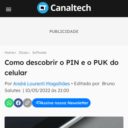
PUBLICIDADE
Seu resumo inteligente do mundo tech!
Assine a newsletter do Canaltech e receba
Home
Dicas
Software
notícias e reviews sobre tecnologia em primeira
mão.
Como descobrir o PIN e o PUK do
celular
E-mail
Por
André Lourenti Magalhães
• Editado por
Bruno
Salutes
|
10/05/2022 às 21:00
inscreva-se
Assine nossa Newsletter
Confirmo que li, aceito e concordo com os
Termos de
Uso e Política de Privacidade do Canaltech.