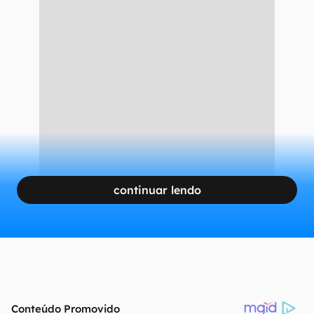
Formate as células para que apareça o ícone (%) (Captura de tela:
Matheus Bigogno )
1. Como calcular porcentagem de um
valor no Excel
CONTINUA APÓS A PUBLICIDADE