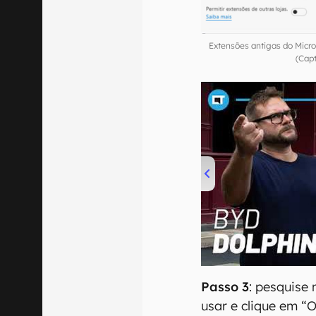
Extensões antigas do Micro
(Cap
00:00
/
04:07
Passo 3
: pesquise 
usar e clique em “Ob