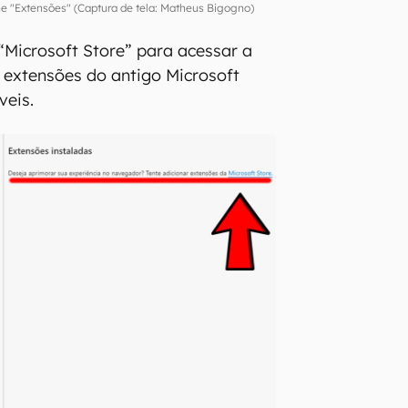
ne "Extensões" (Captura de tela: Matheus Bigogno)
 “Microsoft Store” para acessar a
as extensões do antigo Microsoft
veis.