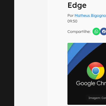
E-mail
Edge
Por
Matheus Bigogno
09:50
Compartilhe:
Confirmo que 
Com