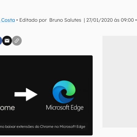
 Costa
• Editado por
Bruno Salutes
|
27/01/2020 às 09:00
inscreva-se
li, aceito e concordo com os
Termos de Uso e Política de Privacidade do Ca
o baixar extensões do Chrome no Microsoft Edge