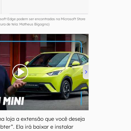
soft Edge podem ser encontradas na Microsoft Store
tura de tela: Matheus Bigogno)
na loja a extensão que você deseja
ter”. Ela irá baixar e instalar