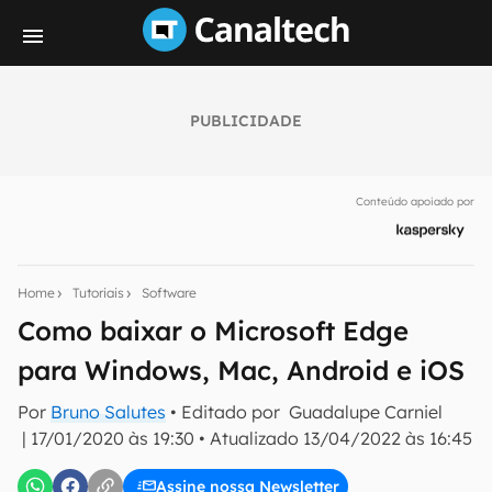
PUBLICIDADE
Seu resumo inteligente do mundo tech!
Assine a newsletter do Canaltech e receba
Conteúdo apoiado por
notícias e reviews sobre tecnologia em primeira
mão.
E-mail
Home
Tutoriais
Software
Como baixar o Microsoft Edge
para Windows, Mac, Android e iOS
inscreva-se
Por
Bruno Salutes
• Editado por
Guadalupe Carniel
|
17/01/2020 às 19:30
•
Atualizado
13/04/2022 às 16:45
Confirmo que li, aceito e concordo com os
Termos de
Uso e Política de Privacidade do Canaltech.
Assine nossa Newsletter