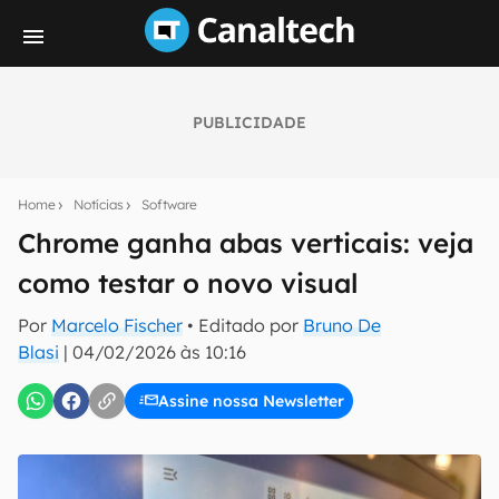
PUBLICIDADE
Seu resumo inteligente do mundo tech!
Assine a newsletter do Canaltech e receba
Home
Notícias
Software
notícias e reviews sobre tecnologia em primeira
mão.
Chrome ganha abas verticais: veja
como testar o novo visual
E-mail
Por
Marcelo Fischer
• Editado por
Bruno De
Blasi
|
04/02/2026 às 10:16
inscreva-se
Assine nossa Newsletter
Confirmo que li, aceito e concordo com os
Termos de
Uso e Política de Privacidade do Canaltech.