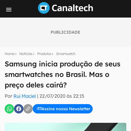
PUBLICIDADE
Seu resumo inteligente do mundo tech!
Assine a newsletter do Canaltech e receba
Home
Notícias
Produtos
Smartwatch
notícias e reviews sobre tecnologia em primeira
mão.
Samsung inicia produção de seus
smartwatches no Brasil. Mas o
E-mail
preço deles cairá?
Por
Rui Maciel
|
22/07/2020 às 22:15
inscreva-se
Assine nossa Newsletter
Confirmo que li, aceito e concordo com os
Termos de
Uso e Política de Privacidade do Canaltech.