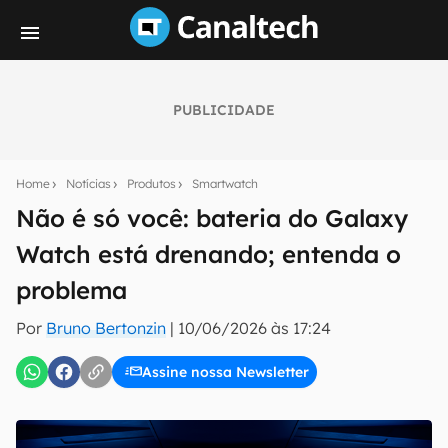
PUBLICIDADE
Seu resumo inteligente do mundo tech!
Assine a newsletter do Canaltech e receba
Home
Notícias
Produtos
Smartwatch
notícias e reviews sobre tecnologia em primeira
mão.
Não é só você: bateria do Galaxy
Watch está drenando; entenda o
E-mail
problema
Por
Bruno Bertonzin
|
10/06/2026 às 17:24
inscreva-se
Assine nossa Newsletter
Confirmo que li, aceito e concordo com os
Termos de
Uso e Política de Privacidade do Canaltech.