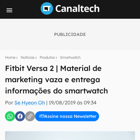
PUBLICIDADE
Seu resumo inteligente do mundo tech!
Assine a newsletter do Canaltech e receba
Home
Notícias
Produtos
Smartwatch
notícias e reviews sobre tecnologia em primeira
mão.
Fitbit Versa 2 | Material de
marketing vaza e entrega
E-mail
informações do smartwatch
Por
Se Hyeon Oh
|
19/08/2019 às 09:34
inscreva-se
Assine nossa Newsletter
Confirmo que li, aceito e concordo com os
Termos de
Uso e Política de Privacidade do Canaltech.