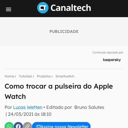
PUBLICIDADE
Seu resumo inteligente do mundo tech!
Assine a newsletter do Canaltech e receba
Conteúdo apoiado por
notícias e reviews sobre tecnologia em primeira
mão.
E-mail
Home
Tutoriais
Produtos
Smartwatch
Como trocar a pulseira do Apple
Watch
inscreva-se
Por
Lucas Wetten
• Editado por
Bruno Salutes
|
24/03/2021 às 18:10
Confirmo que li, aceito e concordo com os
Termos de
Uso e Política de Privacidade do Canaltech.
Assine nossa Newsletter