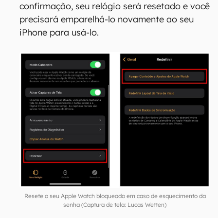
Agora, para resetar o seu relógio, abra o app
Watch do seu iPhone e vá em "Geral";
Desça toda a tela e clique em "Redefinir";
Na tela seguinte, selecione a opção "Apagar
Conteúdo e Ajustes do Apple Watch". Será
necessário confirmar a ação. Após a
confirmação, seu relógio será resetado e você
precisará emparelhá-lo novamente ao seu
iPhone para usá-lo.