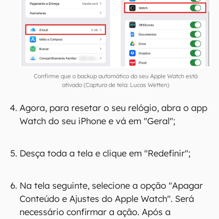
Na tela do iCloud, procure por "Watch" e
confirme que está devidamente ativado;
Confirme que o backup automático do seu Apple Watch está
ativado (Captura de tela: Lucas Wetten)