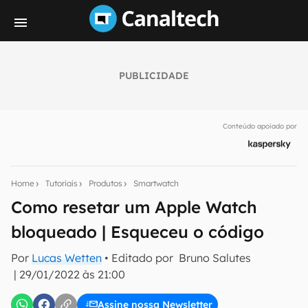
PUBLICIDADE
Seu resumo inteligente do mundo tech!
Assine a newsletter do Canaltech e receba
Conteúdo apoiado por
notícias e reviews sobre tecnologia em primeira
mão.
E-mail
Home
Tutoriais
Produtos
Smartwatch
Como resetar um Apple Watch
bloqueado | Esqueceu o código
inscreva-se
Por
Lucas Wetten
• Editado por
Bruno Salutes
|
29/01/2022 às 21:00
Confirmo que li, aceito e concordo com os
Termos de
Uso e Política de Privacidade do Canaltech.
Assine nossa Newsletter