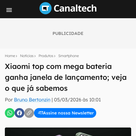
PUBLICIDADE
Seu resumo inteligente do mundo tech!
Assine a newsletter do Canaltech e receba
Home
Notícias
Produtos
Smartphone
notícias e reviews sobre tecnologia em primeira
mão.
Xiaomi top com mega bateria
ganha janela de lançamento; veja
E-mail
o que já sabemos
Por
Bruno Bertonzin
|
05/03/2026 às 10:01
inscreva-se
Assine nossa Newsletter
Confirmo que li, aceito e concordo com os
Termos de
Uso e Política de Privacidade do Canaltech.