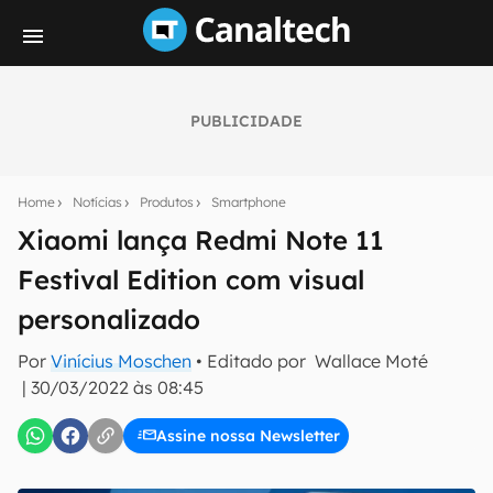
PUBLICIDADE
Seu resumo inteligente do mundo tech!
Assine a newsletter do Canaltech e receba
Home
Notícias
Produtos
Smartphone
notícias e reviews sobre tecnologia em primeira
mão.
Xiaomi lança Redmi Note 11
Festival Edition com visual
E-mail
personalizado
Por
Vinícius Moschen
• Editado por
Wallace Moté
inscreva-se
|
30/03/2022 às 08:45
Assine nossa Newsletter
Confirmo que li, aceito e concordo com os
Termos de
Uso e Política de Privacidade do Canaltech.