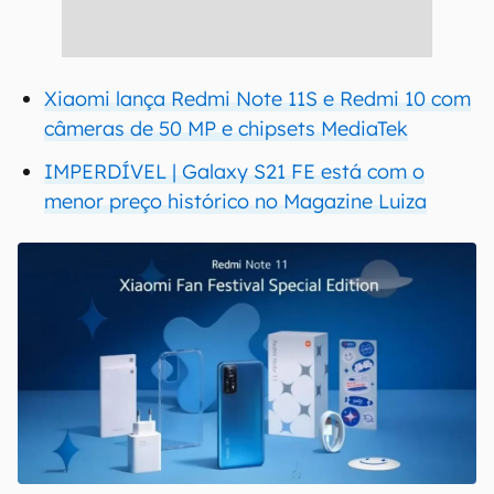
Xiaomi lança Redmi Note 11S e Redmi 10 com
câmeras de 50 MP e chipsets MediaTek
IMPERDÍVEL | Galaxy S21 FE está com o
menor preço histórico no Magazine Luiza