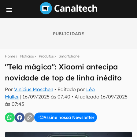
PUBLICIDADE
Seu resumo inteligente do mundo tech!
Assine a newsletter do Canaltech e receba
Home
Notícias
Produtos
Smartphone
notícias e reviews sobre tecnologia em primeira
mão.
"Tela mágica": Xiaomi antecipa
novidade de top de linha inédito
E-mail
Por
Vinícius Moschen
• Editado por
Léo
Müller
|
16/09/2025 às 07:40
•
Atualizado
16/09/2025
às 07:45
inscreva-se
Assine nossa Newsletter
Confirmo que li, aceito e concordo com os
Termos de
Uso e Política de Privacidade do Canaltech.