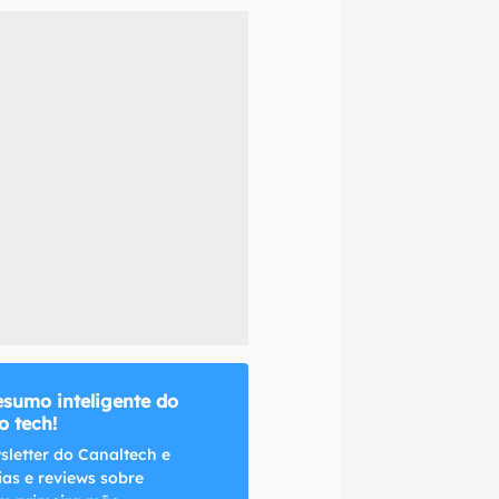
naltech.
esumo inteligente do
 tech!
sletter do Canaltech e
ias e reviews sobre