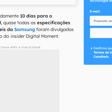
tecnologia e
E-mail
adamente
10 dias para o
l
, quase todas as
especificações
eis da
Samsung
foram divulgadas
to do
insider
Digital Moment.
TINUA APÓS A PUBLICIDADE
Confirmo que
Termos de U
Canaltech.