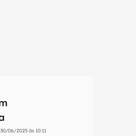
êm
a
em primeira
o
30/06/2025 às 10:11