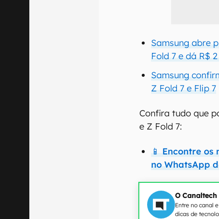
Samsung abre pr
Fold 7 e dá R$ 2
Samsung confir
Z Fold 7 e Flip 7
Confira tudo que 
e Z Fold 7:
📱 Encontre os
no WhatsApp d
O Canaltech
Entre no canal 
dicas de tecnol