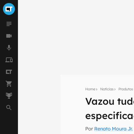
Home
Notícias
Produtos
Vazou tudo
Seu res
especific
Assine a newsle
mão.
Por
Renato Moura Jr.