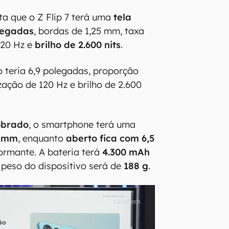
a que o Z Flip 7 terá uma
tela
legadas
, bordas de 1,25 mm, taxa
120 Hz e
brilho de 2.600 nits
.
o teria 6,9 polegadas, proporção
ização de 120 Hz e brilho de 2.600
obrado
, o smartphone terá uma
7 mm
, enquanto
aberto fica com 6,5
ormante. A bateria terá
4.300 mAh
 peso do dispositivo será de
188 g
.