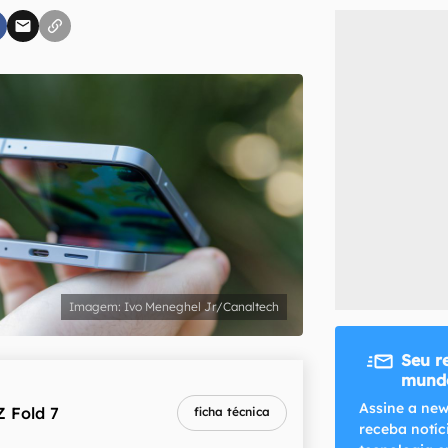
inscreva-se
li, aceito e concordo com os
Termos de Uso e Política de Privacidade do Ca
Ivo Meneghel Jr/Canaltech
Seu r
mundo
Assine a new
Z Fold 7
ficha técnica
receba notíc