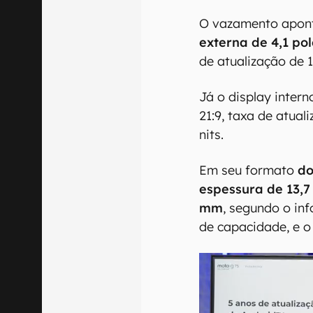
O vazamento apont
externa de 4,1 po
de atualização de 
Já o display intern
21:9, taxa de atual
nits.
Em seu formato
d
espessura de 13,
mm
, segundo o inf
de capacidade, e o