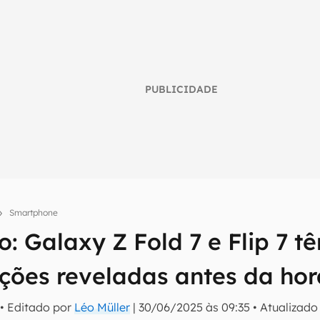
PUBLICIDADE
Smartphone
: Galaxy Z Fold 7 e Flip 7 t
umo inteligente do mundo tech!
ações reveladas antes da hor
tter do Canaltech e receba notícias e reviews sobre tecnologia 
• Editado por
Léo Müller
|
30/06/2025 às 09:35
•
Atualizad