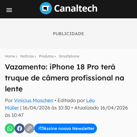
PUBLICIDADE
Seu resumo inteligente do mundo tech!
Assine a newsletter do Canaltech e receba
Home
Notícias
Produtos
Smartphone
notícias e reviews sobre tecnologia em primeira
mão.
Vazamento: iPhone 18 Pro terá
truque de câmera profissional na
E-mail
lente
Por
Vinícius Moschen
• Editado por
Léo
inscreva-se
Müller
|
16/04/2026 às 10:30
•
Atualizado
16/04/2026
às 10:47
Confirmo que li, aceito e concordo com os
Termos de
Uso e Política de Privacidade do Canaltech.
Assine nossa Newsletter