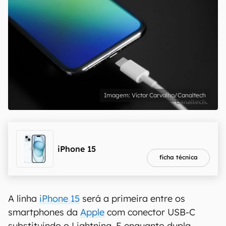
Victor Carvalho/Canaltech
melhor preço
R$ 4.399,00
iPhone 15
ficha técnica
A linha
iPhone 15
será a primeira entre os
smartphones da
Apple
com conector USB-C
substituindo o Lightning. E enquanto dupla