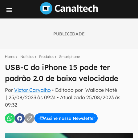
PUBLICIDADE
Seu resumo inteligente do mundo tech!
Assine a newsletter do Canaltech e receba
Home
Notícias
Produtos
Smartphone
notícias e reviews sobre tecnologia em primeira
mão.
USB-C do iPhone 15 pode ter
padrão 2.0 de baixa velocidade
E-mail
Por
Victor Carvalho
• Editado por
Wallace Moté
|
25/08/2023 às 09:31
•
Atualizado
25/08/2023 às
09:32
inscreva-se
Assine nossa Newsletter
Confirmo que li, aceito e concordo com os
Termos de
Uso e Política de Privacidade do Canaltech.