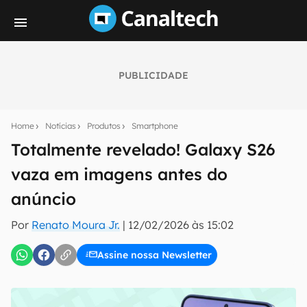
PUBLICIDADE
Seu resumo inteligente do mundo tech!
Assine a newsletter do Canaltech e receba
Home
Notícias
Produtos
Smartphone
notícias e reviews sobre tecnologia em primeira
mão.
Totalmente revelado! Galaxy S26
vaza em imagens antes do
E-mail
anúncio
Por
Renato Moura Jr.
|
12/02/2026 às 15:02
inscreva-se
Assine nossa Newsletter
Confirmo que li, aceito e concordo com os
Termos de
Uso e Política de Privacidade do Canaltech.