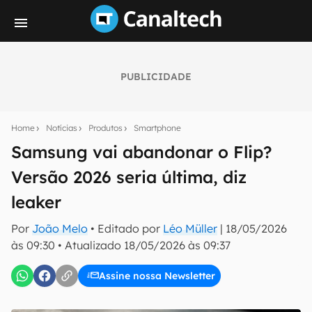
PUBLICIDADE
Seu resumo inteligente do mundo tech!
Assine a newsletter do Canaltech e receba
Home
Notícias
Produtos
Smartphone
notícias e reviews sobre tecnologia em primeira
mão.
Samsung vai abandonar o Flip?
Versão 2026 seria última, diz
E-mail
leaker
Por
João Melo
• Editado por
Léo Müller
|
18/05/2026
inscreva-se
às 09:30
•
Atualizado
18/05/2026 às 09:37
Assine nossa Newsletter
Confirmo que li, aceito e concordo com os
Termos de
Uso e Política de Privacidade do Canaltech.