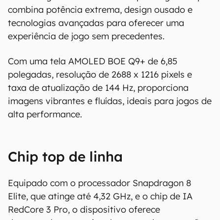
combina potência extrema, design ousado e
tecnologias avançadas para oferecer uma
experiência de jogo sem precedentes.
Com uma tela AMOLED BOE Q9+ de 6,85
polegadas, resolução de 2688 x 1216 pixels e
taxa de atualização de 144 Hz, proporciona
O Canaltech mantém esforço constante para
imagens vibrantes e fluídas, ideais para jogos de
encontrar e manter atualizadas as
alta performance.
informações presentes em nossas fichas
técnicas, porém tenha em mente que
especificações e recursos podem variar entre
regiões e países. Portanto, recomendamos
Chip top de linha
que você visite o site oficial do fabricante ou
operadora que comercializa o produto para
Equipado com o processador Snapdragon 8
confirmar suas características detalhadas e
Elite, que atinge até 4,32 GHz, e o chip de IA
regionais.
RedCore 3 Pro, o dispositivo oferece
Aviso legal: O Canaltech não se responsabiliza