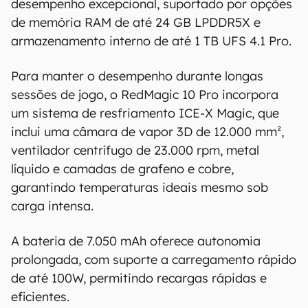
desempenho excepcional, suportado por opções
por quaisquer erros ou omissões, ou mesmo
de memória RAM de até 24 GB LPDDR5X e
os resultados obtidos com o uso dessas
armazenamento interno de até 1 TB UFS 4.1 Pro.
informações. As informações são fornecidas
"como estão", sem qualquer garantia de
Para manter o desempenho durante longas
precisão, detalhes, variações ou em relação
sessões de jogo, o RedMagic 10 Pro incorpora
aos resultados obtidos com o uso dessas
um sistema de resfriamento ICE-X Magic, que
informações.
inclui uma câmara de vapor 3D de 12.000 mm²,
ventilador centrífugo de 23.000 rpm, metal
líquido e camadas de grafeno e cobre,
garantindo temperaturas ideais mesmo sob
carga intensa.
A bateria de 7.050 mAh oferece autonomia
prolongada, com suporte a carregamento rápido
de até 100W, permitindo recargas rápidas e
eficientes.