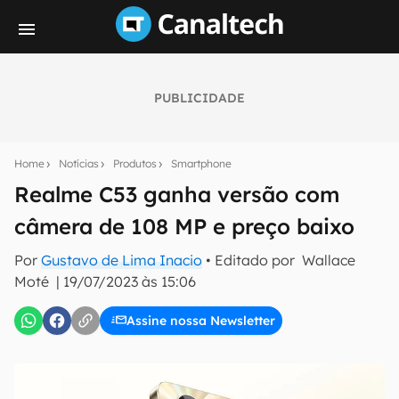
PUBLICIDADE
Seu resumo inteligente do mundo tech!
Assine a newsletter do Canaltech e receba
Home
Notícias
Produtos
Smartphone
notícias e reviews sobre tecnologia em primeira
mão.
Realme C53 ganha versão com
câmera de 108 MP e preço baixo
E-mail
Por
Gustavo de Lima Inacio
• Editado por
Wallace
Moté
|
19/07/2023 às 15:06
inscreva-se
Assine nossa Newsletter
Confirmo que li, aceito e concordo com os
Termos de
Uso e Política de Privacidade do Canaltech.