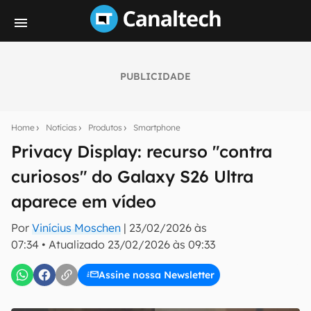
PUBLICIDADE
Seu resumo inteligente do mundo tech!
Assine a newsletter do Canaltech e receba
Home
Notícias
Produtos
Smartphone
notícias e reviews sobre tecnologia em primeira
mão.
Privacy Display: recurso "contra
curiosos" do Galaxy S26 Ultra
E-mail
aparece em vídeo
Por
Vinícius Moschen
|
23/02/2026 às
inscreva-se
07:34
•
Atualizado
23/02/2026 às 09:33
Assine nossa Newsletter
Confirmo que li, aceito e concordo com os
Termos de
Uso e Política de Privacidade do Canaltech.