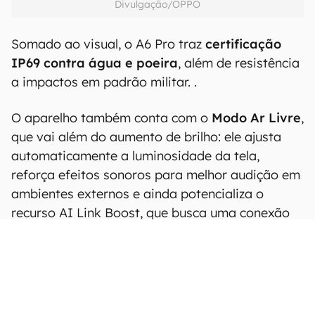
Divulgação/OPPO
Somado ao visual, o A6 Pro traz
certificação
IP69 contra água e poeira
, além de resistência
a impactos em padrão militar. .
O aparelho também conta com o
Modo Ar Livre
,
que vai além do aumento de brilho: ele ajusta
automaticamente a luminosidade da tela,
reforça efeitos sonoros para melhor audição em
ambientes externos e ainda potencializa o
recurso AI Link Boost, que busca uma conexão
mais estável em situações de sinal fraco.
Completa o pacote a função Toque com Luvas,
permitindo o uso do aparelho em diferentes
condições sem perda de sensibilidade.