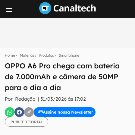
Seu resumo inteligente do mundo tech!
Assine a newsletter do Canaltech e receba
Home
Matérias
Produtos
Smartphone
notícias e reviews sobre tecnologia em primeira
mão.
OPPO A6 Pro chega com bateria
de 7.000mAh e câmera de 50MP
E-mail
para o dia a dia
Por
Redação
|
31/03/2026 às 17:02
inscreva-se
Assine nossa Newsletter
Confirmo que li, aceito e concordo com os
Termos de
PUBLIEDITORIAL
Uso e Política de Privacidade do Canaltech.