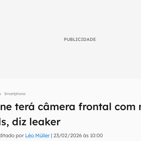
PUBLICIDADE
Smartphone
ne terá câmera frontal com
umo inteligente do mundo tech!
tter do Canaltech e receba notícias e reviews sobre tecnologia 
, diz leaker
ditado por
Léo Müller
|
23/02/2026 às 10:00