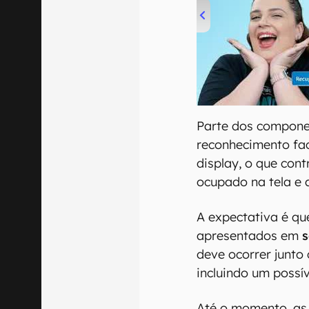
00:00
/
04:52
Parte dos compone
reconhecimento fac
display, o que cont
ocupado na tela e a
A expectativa é q
apresentados em
s
deve ocorrer junto
incluindo um possí
Até o momento, as