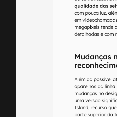
qualidade das sel
com pouca luz, al
em videochamadas
megapixels tende 
detalhadas e com m
Mudanças n
reconhecime
Além da possível a
aparelhos da linh
mudanças no desig
uma versão signif
Island, recurso qu
parte superior da t