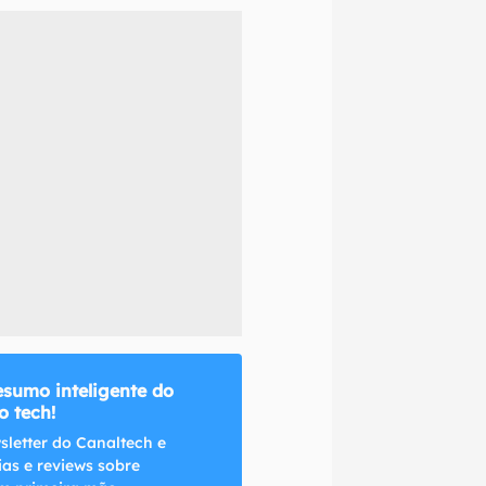
naltech.
esumo inteligente do
 tech!
sletter do Canaltech e
ias e reviews sobre