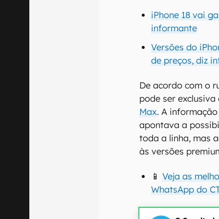
iPhone 18 vai ga
informante
Versões do iPho
de preços, diz i
De acordo com o ru
pode ser exclusiva
Max
. A informação 
apontava a possib
toda a linha, mas a
às versões premiu
📱
Veja as melh
WhatsApp do CT