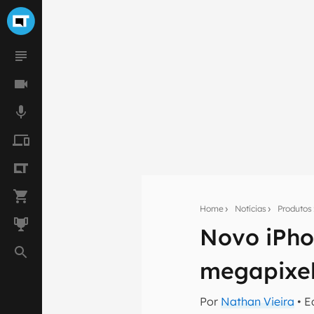
Home
Notícias
Produtos
Novo iPho
Seu res
Assine a newsle
megapixels
mão.
E-mail
Por
Nathan Vieira
• E