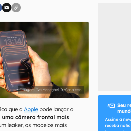
inscreva-se
li, aceito e concordo com os
Termos de Uso e Política de Privacidade do Ca
Ivo Meneghel Jr/Canaltech
Seu r
ica que a
Apple
pode lançar o
mundo
 uma câmera frontal mais
Assine a new
um leaker, os modelos mais
receba notíc