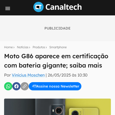
PUBLICIDADE
Seu resumo inteligente do mundo tech!
Assine a newsletter do Canaltech e receba
Home
Notícias
Produtos
Smartphone
notícias e reviews sobre tecnologia em primeira
mão.
Moto G86 aparece em certificação
com bateria gigante; saiba mais
E-mail
Por
Vinícius Moschen
|
26/05/2025 às 10:30
Assine nossa Newsletter
inscreva-se
Confirmo que li, aceito e concordo com os
Termos de
Uso e Política de Privacidade do Canaltech.