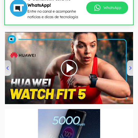
WhatsApp!
WhatsApp
Entre no canal e acompanhe
notícias e dicas de tecnologia
00:00
/
04:51