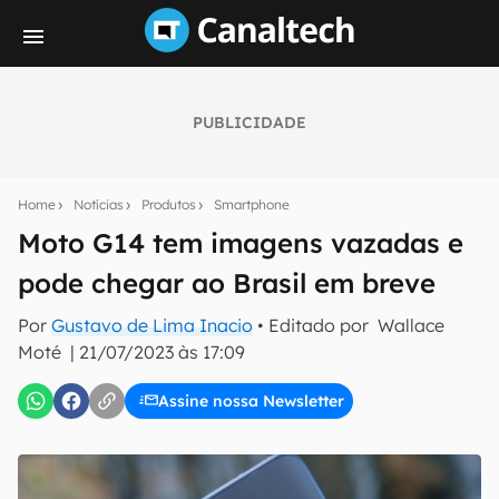
PUBLICIDADE
Seu resumo inteligente do mundo tech!
Assine a newsletter do Canaltech e receba
Home
Notícias
Produtos
Smartphone
notícias e reviews sobre tecnologia em primeira
mão.
Moto G14 tem imagens vazadas e
pode chegar ao Brasil em breve
E-mail
Por
Gustavo de Lima Inacio
• Editado por
Wallace
Moté
|
21/07/2023 às 17:09
inscreva-se
Assine nossa Newsletter
Confirmo que li, aceito e concordo com os
Termos de
Uso e Política de Privacidade do Canaltech.