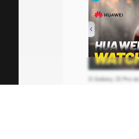
00:00
/
04:51
O Galaxy J2 Pro a
armazenamento int
expansão via micr
contar com 15 GB 
armazenamento e
A bateria de 2.600
com um modo econô