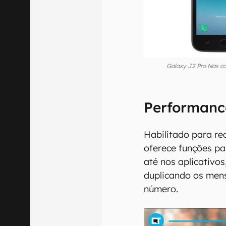
Galaxy J2 Pro Nas c
Performance
Habilitado para re
oferece funções pa
até nos aplicativo
duplicando os men
número.