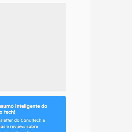
naltech.
esumo inteligente do
 tech!
sletter do Canaltech e
ias e reviews sobre