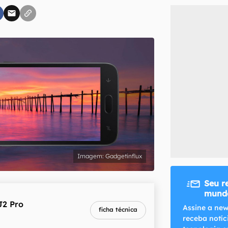
inscreva-se
li, aceito e concordo com os
Termos de Uso e Política de Privacidade do Ca
Gadgetinflux
Seu r
mundo
J2 Pro
melhor preço
Assine a new
ficha técnica
R$ 799,00
receba notíc