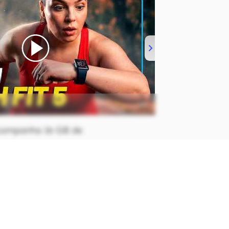
companha 16 GB de
erno, com possibilidade de
oSD para até 400 GB, além de
gratuitos no Samsung Cloud para
m nuvem.
 mAh é removível, e o gadget conta
mico e Wi-Fi inteligente para