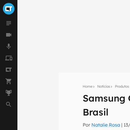
Home
Notícias
Produtos
Seu res
Samsung G
Assine a newsle
mão.
Brasil
E-mail
Por
Natalie Rosa
|
13