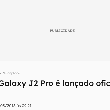
PUBLICIDADE
Smartphone
umo inteligente do mundo tech!
alaxy J2 Pro é lançado ofi
tter do Canaltech e receba notícias e reviews sobre tecnologia 
/03/2018 às 09:21