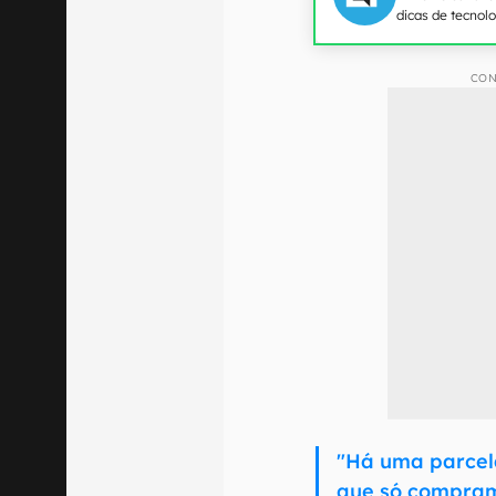
dicas de tecnol
CON
"Há uma parcela
que só compram