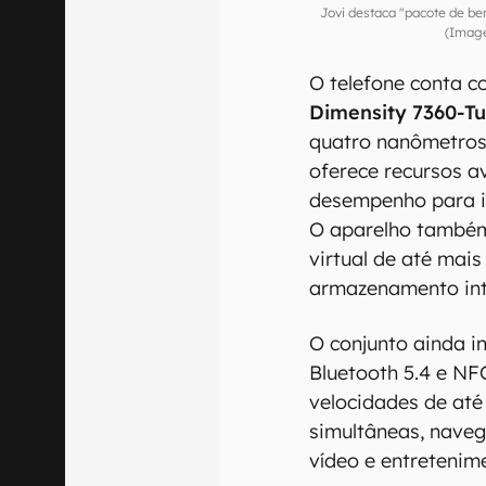
Jovi destaca "pacote de be
(Image
O telefone conta 
Dimensity 7360-T
quatro nanômetros.
oferece recursos a
desempenho para int
O aparelho també
virtual de até mai
armazenamento int
O conjunto ainda in
Bluetooth 5.4 e NF
velocidades de até
simultâneas, naveg
vídeo e entretenim