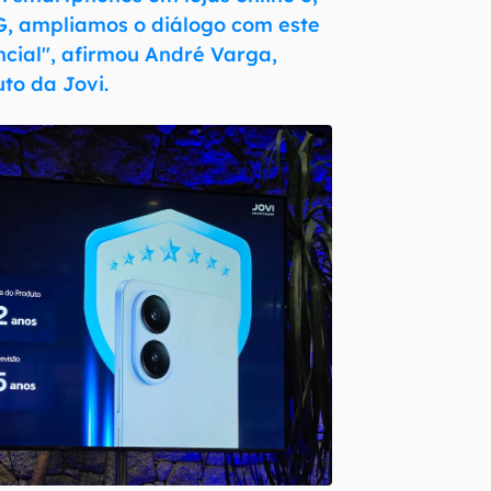
G, ampliamos o diálogo com este
ncial", afirmou André Varga,
uto da Jovi.