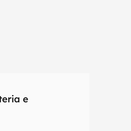
eria e
em primeira