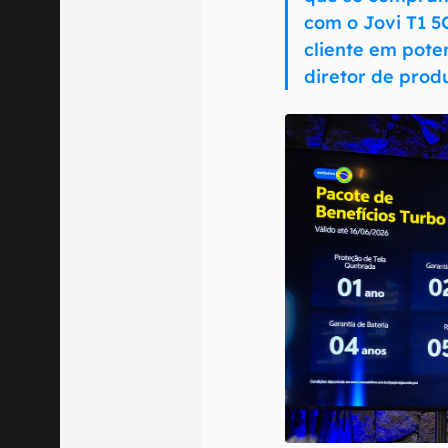
com o Jovi T1 5
cliente em pote
diretor de prod