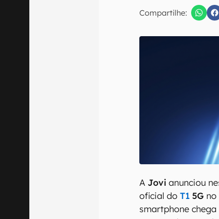
E-mail
Compartilhe:
Confirmo que 
A
Jovi
anunciou nes
oficial do
T1
5G
no 
smartphone chega 