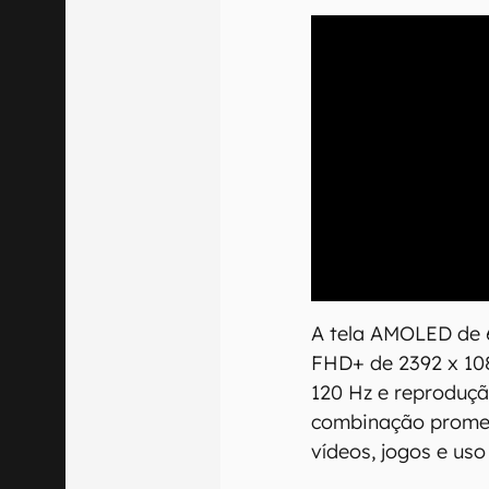
00:00
/
21:11
A tela AMOLED de 6
FHD+ de 2392 x 108
120 Hz e reprodução
combinação promet
vídeos, jogos e uso