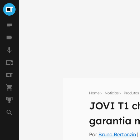
Home
Notícias
Produtos
JOVI T1 c
Seu res
garantia 
Assine a newsle
mão.
Por
Bruno Bertonzin
|