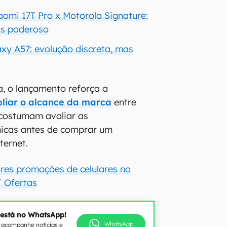
omi 17T Pro x Motorola Signature:
is poderoso
xy A57: evolução discreta, mas
, o lançamento reforça a
liar o alcance da marca
entre
costumam avaliar as
nicas antes de comprar um
ternet.
ores promoções de celulares no
 Ofertas
 está no WhatsApp!
WhatsApp
e acompanhe notícias e