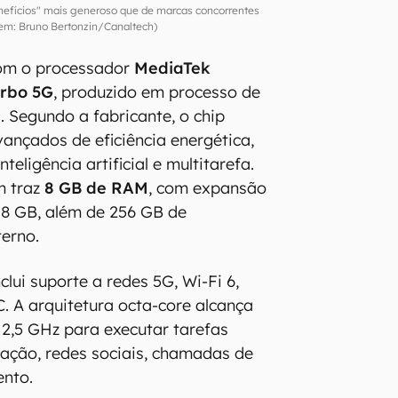
nefícios" mais generoso que de marcas concorrentes
m: Bruno Bertonzin/Canaltech)
com o processador
MediaTek
urbo 5G
, produzido em processo de
 Segundo a fabricante, o chip
vançados de eficiência energética,
eligência artificial e multitarefa.
m traz
8 GB de RAM
, com expansão
s 8 GB, além de 256 GB de
erno.
clui suporte a redes 5G, Wi-Fi 6,
C. A arquitetura octa-core alcança
 2,5 GHz para executar tarefas
ação, redes sociais, chamadas de
ento.