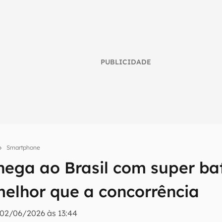
PUBLICIDADE
Smartphone
hega ao Brasil com super bat
umo inteligente do mundo tech!
melhor que a concorrência
tter do Canaltech e receba notícias e reviews sobre tecnologia 
02/06/2026 às 13:44