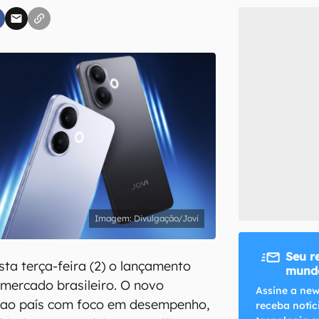
inscreva-se
li, aceito e concordo com os
Termos de Uso e Política de Privacidade do Ca
Divulgação/Jovi
Seu r
ta terça-feira (2) o lançamento
mundo
mercado brasileiro. O novo
Assine a new
ao país com foco em desempenho,
receba notíc