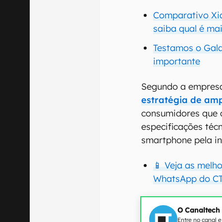
Comparativo Xia
saiba qual é ma
Testamos o Gala
importante
Segundo a empresa
estratégia de
amp
consumidores que 
especificações téc
smartphone pela in
📱 Veja as melh
WhatsApp do CT
O Canaltech
Entre no canal 