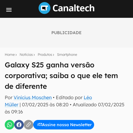
PUBLICIDADE
Seu resumo inteligente do mundo tech!
Assine a newsletter do Canaltech e receba
Home
Notícias
Produtos
Smartphone
notícias e reviews sobre tecnologia em primeira
mão.
Galaxy S25 ganha versão
corporativa; saiba o que ele tem
E-mail
de diferente
Por
Vinícius Moschen
• Editado por
Léo
inscreva-se
Müller
|
07/02/2025 às 08:20
•
Atualizado
07/02/2025
às 09:16
Confirmo que li, aceito e concordo com os
Termos de
Uso e Política de Privacidade do Canaltech.
Assine nossa Newsletter