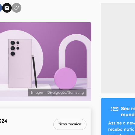
inscreva-se
li, aceito e concordo com os
Termos de Uso e Política de Privacidade do Ca
Divulgação/Samsung
Seu r
mundo
S24
melhor preço
Assine a new
ficha técnica
R$ 4.799,00
receba notíc