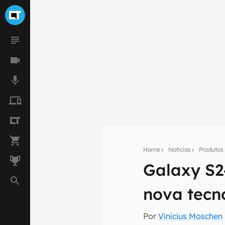
Home
Notícias
Produtos
Galaxy S2
Seu res
nova tecn
Assine a newsle
mão.
Por
Vinícius Moschen