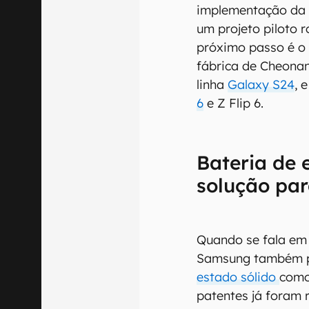
implementação da t
um projeto piloto r
próximo passo é o
fábrica de Cheonan
linha
Galaxy S24
, 
6
e Z Flip 6.
Bateria de 
solução par
Quando se fala em 
Samsung também p
estado sólido
como
patentes já foram 