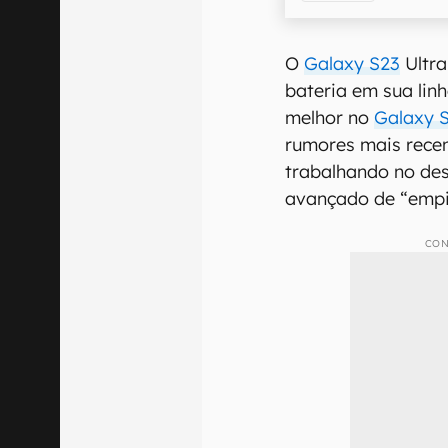
O
Galaxy S23
Ultra
bateria em sua lin
melhor no
Galaxy S
rumores mais rece
trabalhando no de
avançado de “empi
CON