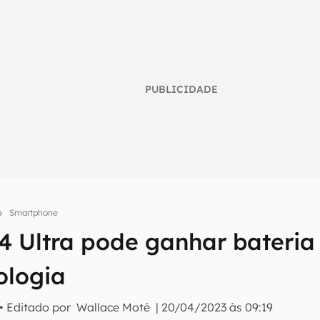
PUBLICIDADE
Smartphone
4 Ultra pode ganhar bateri
umo inteligente do mundo tech!
ologia
tter do Canaltech e receba notícias e reviews sobre tecnologia 
• Editado por
Wallace Moté
|
20/04/2023 às 09:19