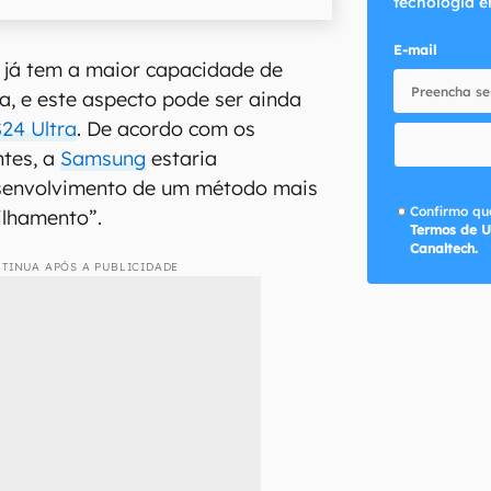
tecnologia e
E-mail
 já tem a maior capacidade de
ha, e este aspecto pode ser ainda
24 Ultra
. De acordo com os
ntes, a
Samsung
estaria
senvolvimento de um método mais
Confirmo que
lhamento”.
Termos de U
Canaltech.
TINUA APÓS A PUBLICIDADE