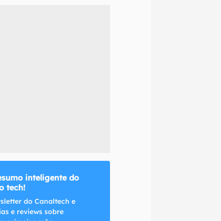
naltech.
esumo inteligente do
 tech!
sletter do Canaltech e
ias e reviews sobre