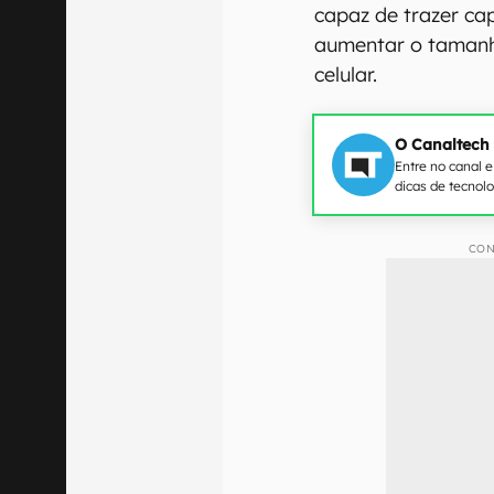
capaz de trazer c
aumentar o tamanh
celular.
O Canaltech
Entre no canal 
dicas de tecnol
CON