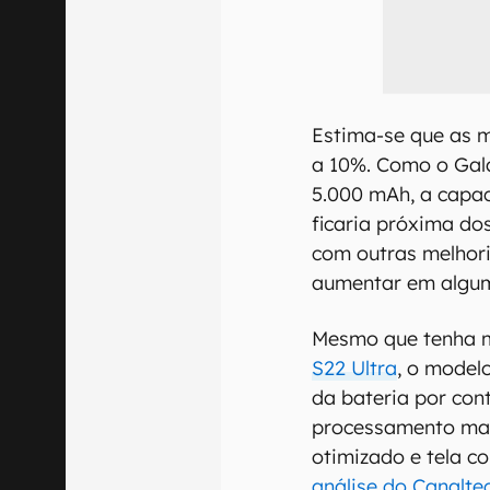
Estima-se que as 
a 10%. Como o Gal
5.000 mAh, a capa
ficaria próxima do
com outras melhor
aumentar em algum
Mesmo que tenha 
S22 Ultra
, o model
da bateria por con
processamento mais
otimizado e tela 
análise do Canalte