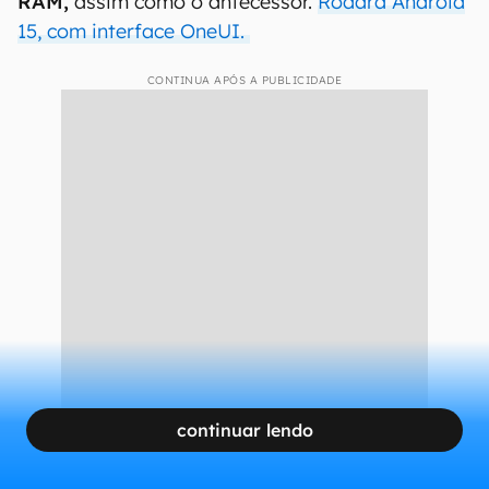
RAM,
assim como o antecessor.
Rodará Android
15, com interface OneUI.
CONTINUA APÓS A PUBLICIDADE
continuar lendo