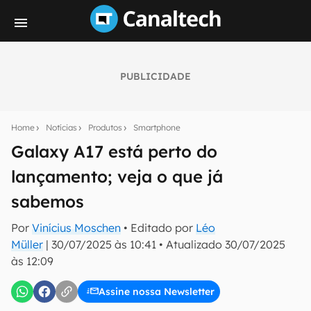
PUBLICIDADE
Seu resumo inteligente do mundo tech!
Assine a newsletter do Canaltech e receba
Home
Notícias
Produtos
Smartphone
notícias e reviews sobre tecnologia em primeira
mão.
Galaxy A17 está perto do
lançamento; veja o que já
E-mail
sabemos
Por
Vinícius Moschen
• Editado por
Léo
inscreva-se
Müller
|
30/07/2025 às 10:41
•
Atualizado
30/07/2025
às 12:09
Confirmo que li, aceito e concordo com os
Termos de
Uso e Política de Privacidade do Canaltech.
Assine nossa Newsletter