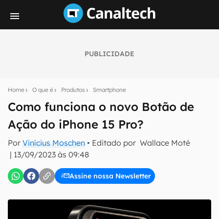
PUBLICIDADE
Seu resumo inteligente do mundo tech!
Assine a newsletter do Canaltech e receba
Home
O que é
Produtos
Smartphone
notícias e reviews sobre tecnologia em primeira
mão.
Como funciona o novo Botão de
Ação do iPhone 15 Pro?
E-mail
Por
Vinícius Moschen
• Editado por
Wallace Moté
|
13/09/2023 às 09:48
inscreva-se
Assine nossa Newsletter
Confirmo que li, aceito e concordo com os
Termos de
Uso e Política de Privacidade do Canaltech.