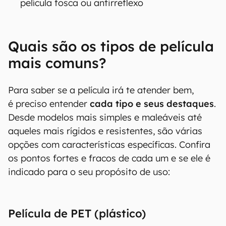
de hidrogel
Se você quer
ainda mais resistência
, mas
não se preocupa com marcas de uso: película
de cerâmica
Se você
não quer que vejam a sua tela:
película de privacidade
Se você quer
menos reflexo de luzes na tela:
película fosca ou antirreflexo
Quais são os tipos de película
mais comuns?
Para saber se a película irá te atender bem,
é preciso entender
cada tipo e seus destaques
.