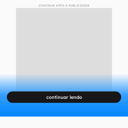
Desde modelos mais simples e maleáveis até
aqueles mais rígidos e resistentes, são várias
opções com características específicas. Confira
os pontos fortes e fracos de cada um e se ele é
indicado para o seu propósito de uso:
Película de PET (plástico)
CONTINUA APÓS A PUBLICIDADE