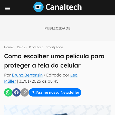
PUBLICIDADE
Seu resumo inteligente do mundo tech!
Assine a newsletter do Canaltech e receba
Home
Dicas
Produtos
Smartphone
notícias e reviews sobre tecnologia em primeira
mão.
Como escolher uma película para
proteger a tela do celular
E-mail
Por
Bruno Bertonzin
• Editado por
Léo
Müller
|
31/01/2025 às 08:45
inscreva-se
Assine nossa Newsletter
Confirmo que li, aceito e concordo com os
Termos de
Uso e Política de Privacidade do Canaltech.