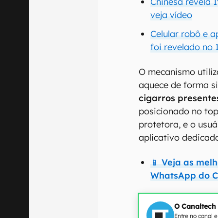
Chinesa revela 
veja vídeo
Celular robô e 
foi revelado no
O mecanismo utili
aquece de forma si
cigarros presente
posicionado no top
protetora, e o usu
aplicativo dedicad
📱 Veja as mel
WhatsApp do C
O Canaltech
Entre no canal 