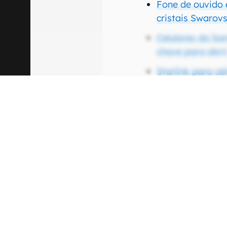
Fone de ouvido 
cristais Swarov
Celulares da S
chave para abri
Starlink para ce
breve, revela ex
Fonte:
Engadget