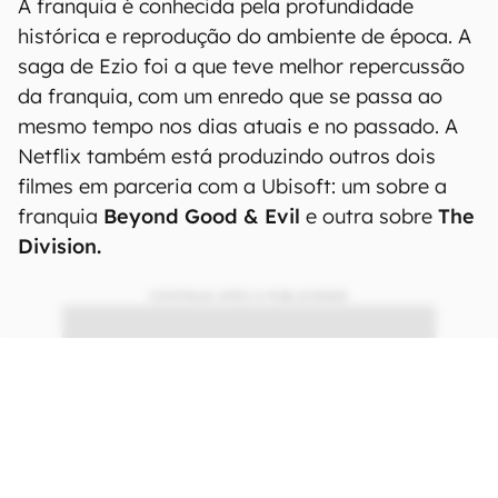
suas trajetórias. Com isso, os protagonistas
descobrem o envolvimento de templários em
combate com o clã de assassinos ao longo da
história real mundial.
Amazon Prime chegou ao Brasil e está todo
mundo assinando. Já fez seu teste grátis de
30 dias? Clique aqui!
A franquia é conhecida pela profundidade
histórica e reprodução do ambiente de época. A
saga de Ezio foi a que teve melhor repercussão
da franquia, com um enredo que se passa ao
mesmo tempo nos dias atuais e no passado. A
Netflix também está produzindo outros dois
filmes em parceria com a Ubisoft: um sobre a
franquia
Beyond Good & Evil
e outra sobre
The