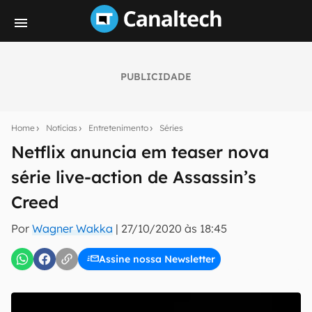
PUBLICIDADE
Seu resumo inteligente do mundo tech!
Assine a newsletter do Canaltech e receba
Home
Notícias
Entretenimento
Séries
notícias e reviews sobre tecnologia em primeira
mão.
Netflix anuncia em teaser nova
série live-action de Assassin’s
E-mail
Creed
Por
Wagner Wakka
|
27/10/2020 às 18:45
inscreva-se
Assine nossa Newsletter
Confirmo que li, aceito e concordo com os
Termos de
Uso e Política de Privacidade do Canaltech.